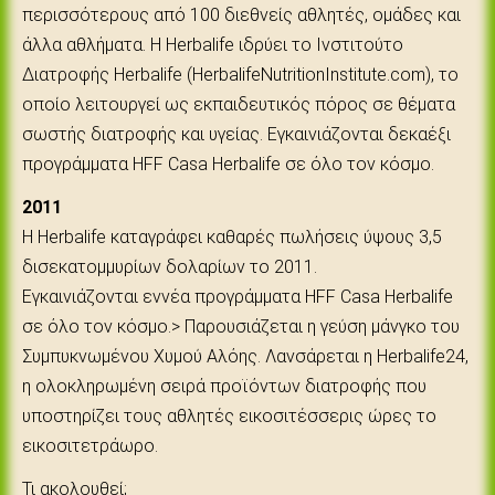
περισσότερους από 100 διεθνείς αθλητές, ομάδες και
άλλα αθλήματα. Η Herbalife ιδρύει το Ινστιτούτο
Διατροφής Herbalife (HerbalifeNutritionInstitute.com), το
οποίο λειτουργεί ως εκπαιδευτικός πόρος σε θέματα
σωστής διατροφής και υγείας. Εγκαινιάζονται δεκαέξι
προγράμματα HFF Casa Herbalife σε όλο τον κόσμο.
2011
Η Herbalife καταγράφει καθαρές πωλήσεις ύψους 3,5
δισεκατομμυρίων δολαρίων το 2011.
Εγκαινιάζονται εννέα προγράμματα HFF Casa Herbalife
σε όλο τον κόσμο.> Παρουσιάζεται η γεύση μάνγκο του
Συμπυκνωμένου Χυμού Αλόης. Λανσάρεται η Herbalife24,
η ολοκληρωμένη σειρά προϊόντων διατροφής που
υποστηρίζει τους αθλητές εικοσιτέσσερις ώρες το
εικοσιτετράωρο.
Τι ακολουθεί;