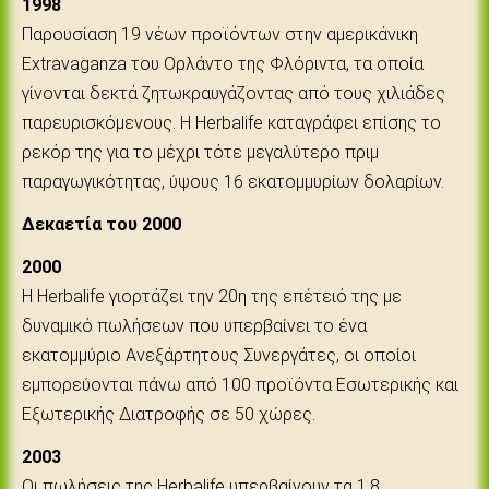
1998
Παρουσίαση 19 νέων προϊόντων στην αμερικάνικη
Extravaganza του Ορλάντο της Φλόριντα, τα οποία
γίνονται δεκτά ζητωκραυγάζοντας από τους χιλιάδες
παρευρισκόμενους. Η Herbalife καταγράφει επίσης το
ρεκόρ της για το μέχρι τότε μεγαλύτερο πριμ
παραγωγικότητας, ύψους 16 εκατομμυρίων δολαρίων.
Δεκαετία του 2000
2000
Η Herbalife γιορτάζει την 20η της επέτειό της με
δυναμικό πωλήσεων που υπερβαίνει το ένα
εκατομμύριο Ανεξάρτητους Συνεργάτες, οι οποίοι
εμπορεύονται πάνω από 100 προϊόντα Εσωτερικής και
Εξωτερικής Διατροφής σε 50 χώρες.
2003
Οι πωλήσεις της Herbalife υπερβαίνουν τα 1,8