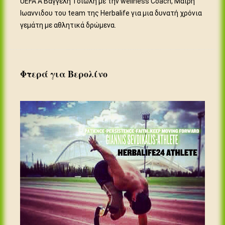
UEFA Α Βαγγέλη Τσιώλη με την wellness Coach, Μαίρη
Ιωαννιδου του team της Herbalife για μια δυνατή χρόνια
γεμάτη με αθλητικά δρώμενα.
Φτερά για Βερολίνο