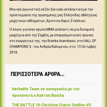
Μια νέα αγωνιστική σεζόν ξεκινάει εκπληκτικά με την
προετοιμασία της αγαπημένης μας Ελληνίδας αθλήτριας
μαχητικών αθλημάτων ,Χριστινα Χαρις Στελλιου.
Ο λόγος για έναν αγωνα MMA απέναντι σε μια δυναμική
μαχήτρια από την Σερβία, με επαγγελματικούς αγώνες
στο ενεργητικό της, την Branka Arambasic, στο HALL OF
CHAMPIONS 3 , του Ανδρέα Καλυμνιου, στις 13 Οκτωβρη
2018.
ΠΕΡΙΣΣΌΤΕΡΑ ΆΡΘΡΑ...
Herbalife Team σε συνεργασία με τον
προπονητή κ.Καλτση Βασίλη
ΤΗΕ BATTLE 18-Christina Charis Stelliou VS