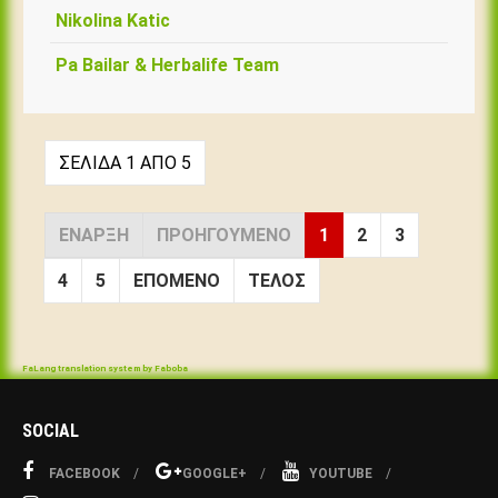
Nikolina Katic
Pa Bailar & Herbalife Team
ΣΕΛΊΔΑ 1 ΑΠΌ 5
ΈΝΑΡΞΗ
ΠΡΟΗΓΟΎΜΕΝΟ
1
2
3
4
5
ΕΠΌΜΕΝΟ
ΤΈΛΟΣ
FaLang translation system by Faboba
SOCIAL
FACEBOOK
GOOGLE+
YOUTUBE