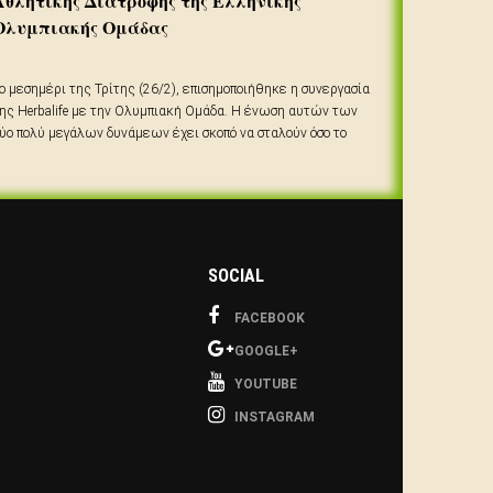
Αθλητικης Διατροφης της Ελληνικής
Ολυμπιακής Ομάδας
ο μεσημέρι της Τρίτης (26/2), επισημοποιήθηκε η συνεργασία
ης Herbalife με την Ολυμπιακή Ομάδα. Η ένωση αυτών των
ύο πολύ μεγάλων δυνάμεων έχει σκοπό να σταλούν όσο το
υνατόν περισσότεροι αθλητές γίνεται στους Ολυμπιακούς και
αραολυμπιακούς Αγώνες του Τόκιο.
SOCIAL
FACEBOOK
GOOGLE+
YOUTUBE
INSTAGRAM