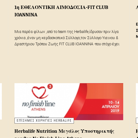
1η ΕΘΕΛΟΝΤΙΚΗ ΑΙΜΟΔΟΣΙΑ-FIT CLUB
IOANNINA
Ε
Σ
Μια παρέα φίλων ,από το team της Herbalife,ίδρυσαν πριν λίγα
Ν
χρόνια ,έναν μη κερδοσκοπικό Σύλλογο,τον Σύλλογο Υιεινου &
Τ
Δραστήριου Τρόπου Ζωής FIT CLUB IOANNINA -που στόχο έχει
Μ
την βελτίωση της ποιότητας της ζωής του ανθρώπου σε όλους
ι
τους τομείς, μέσω της αγάπης και φροντίδας για την σωματική
και ψυχική υγεία όπου έτσι επιτυγχάνεται το απώτερο «Ευ Ζην».
ΕΠΊΣΗΜΕΣ ΧΟΡΗΓΊΕΣ HERBALIFE
Herbalife Nutrition Μεγάλος Υποστηρικτής