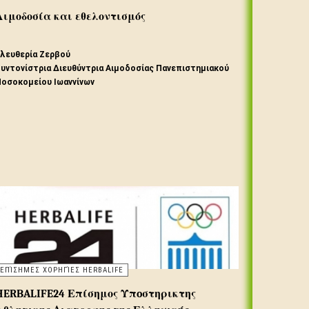
Αιμοδοσία και εθελοντισμός
λευθερία Ζερβού
υντονίστρια Διευθύντρια Αιμοδοσίας Πανεπιστημιακού
οσοκομείου Ιωαννίνων
ο αίμα έχει ζωτική σημασία για την ανθρώπινη ζωή.
εταφέρει απαραίτητα θρεπτικά συστατικά σε όλους τους
στούς και τα όργανα του σώματος.
ΕΠΊΣΗΜΕΣ ΧΟΡΗΓΊΕΣ HERBALIFE
HERBALIFE24 Επίσημος Υπoστηρικτης