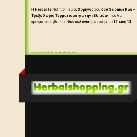
Η
Herbalife
Nutrition είναι
Χορηγός
του
6ου Salonica Run –
Τρέξε Χωρίς Τερματισμό για την «Ελπίδα»
, που θα
πραγματοποιηθεί στη
Θεσσαλονίκη
το τριήμερο
11 έως 13
Οκτωβρίου 2019
, ενώ παράλληλα θα είναι
Ονομαστικός
Χορηγός
του 24ωρου Υπερμαραθώνιου Αγώνα, που έχει
ονομαστεί
«Herbalife Nutrition Ultra Race 24h».
FaLang translation system by Faboba