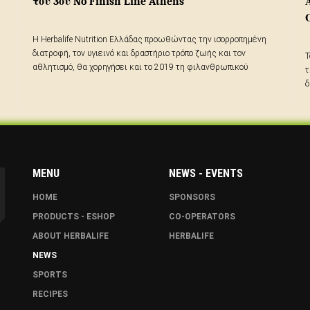
του 3ου No Finish Line Athens
Η Herbalife Nutrition Ελλάδας προωθώντας την ισορροπημένη
διατροφή, τον υγιεινό και δραστήριο τρόπο ζωής και τον
Τ
αθλητισμό, θα χορηγήσει και το 2019 τη φιλανθρωπικού
τ
χαρακτήρα αθλητική διοργάνωση No Finish Line, η οποία θα
δ
πραγματοποιηθεί στην Αθήνα από την Τετάρτη 10 Απριλίου
δ
μέχρι και την Κυριακή 14 Απριλίου 2019 στον πολιτιστικό χώρο
Π
του Κέντρου Πολιτισμού - Ίδρυμα Σταύρος Νιάρχος.
MENU
NEWS - EVENTS
HOME
SPONSORS
PRODUCTS - ESHOP
CO-OPERATORS
ABOUT HERBALIFE
HERBALIFE
NEWS
SPORTS
RECIPES