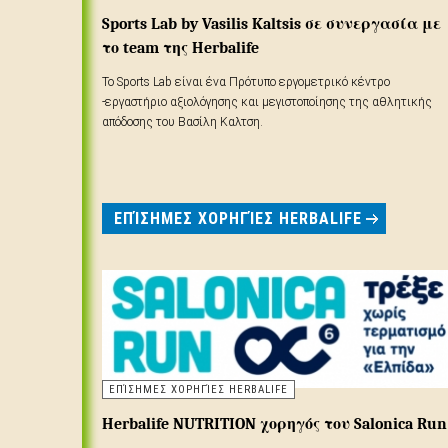
Sports Lab by Vasilis Kaltsis σε συνεργασία με
το team της Herbalife
Το Sports Lab είναι ένα Πρότυπο εργομετρικό κέντρο
-εργαστήριο αξιολόγησης και μεγιστοποίησης της αθλητικής
απόδοσης του Βασίλη Καλτση.
Έχοντας παραμετροποιήσει τις ανάγκες κάθε αθλήματος, σε
συνεργασία με τους προπονητές, γινονται οι κατάλληλες
εργομετρικές δοκιμασίες με εγκυρότητα και αξιοπιστία, τα
αποτελέσματα των οποίων είναι κατανοητά και άμεσα
ΕΠΊΣΗΜΕΣ ΧΟΡΗΓΊΕΣ HERBALIFE
εφαρμόσιμα στην προπονητική διαδικασία.
ΕΠΊΣΗΜΕΣ ΧΟΡΗΓΊΕΣ HERBALIFE
Herbalife NUTRITION χορηγός του Salonica Run